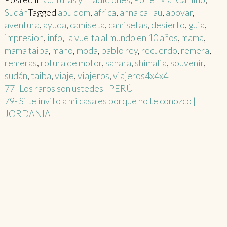
Sudán
Tagged
abu dom
,
africa
,
anna callau
,
apoyar
,
aventura
,
ayuda
,
camiseta
,
camisetas
,
desierto
,
guia
,
impresion
,
info
,
la vuelta al mundo en 10 años
,
mama
,
mama taiba
,
mano
,
moda
,
pablo rey
,
recuerdo
,
remera
,
remeras
,
rotura de motor
,
sahara
,
shimalia
,
souvenir
,
sudán
,
taiba
,
viaje
,
viajeros
,
viajeros4x4x4
Post
77- Los raros son ustedes | PERÚ
79- Si te invito a mi casa es porque no te conozco |
navigation
JORDANIA