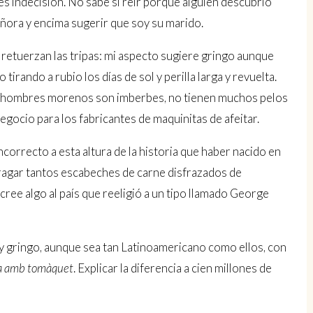
es indecisión. No sabe si reír porque alguien descubrió
eñora y encima sugerir que soy su marido.
 retuerzan las tripas: mi aspecto sugiere gringo aunque
tirando a rubio los días de sol y perilla larga y revuelta.
 los hombres morenos son imberbes, no tienen muchos pelos
negocio para los fabricantes de maquinitas de afeitar.
ncorrecto a esta altura de la historia que haber nacido en
agar tantos escabeches de carne disfrazados de
 cree algo al país que reeligió a un tipo llamado George
soy gringo, aunque sea tan Latinoamericano como ellos, con
a amb tomàquet
. Explicar la diferencia a cien millones de