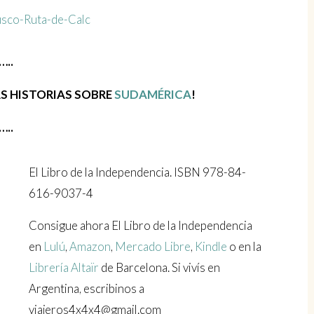
…..
S HISTORIAS SOBRE
SUDAMÉRICA
!
…..
El Libro de la Independencia. ISBN 978-84-
616-9037-4
Consigue ahora El Libro de la Independencia
en
Lulú
,
Amazon
,
Mercado Libre
,
Kindle
o en la
Librería Altaïr
de Barcelona. Si vivís en
Argentina, escribinos a
viajeros4x4x4@gmail.com