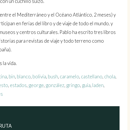
on un cuchillo suizo.
 entre el Mediterráneo y el Océano Atlántico, 2 meses) y
icipan en ferias del libro y de viaje de todo el mundo, y
museos y centros culturales. Pablo ha escrito tres libros
istorias para revistas de viaje y todo terreno como
paña).
 la vida.
tina
,
bin
,
blanco
,
bolivia
,
bush
,
caramelo
,
castellano
,
chola
,
esto
,
estados
,
george
,
gonzález
,
gringo
,
guia
,
laden
,
es
 RUTA