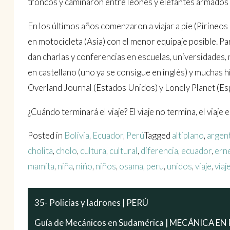
troncos y caminaron entre leones y elefantes armados c
En los últimos años comenzaron a viajar a pie (Pirineos
en motocicleta (Asia) con el menor equipaje posible. Part
dan charlas y conferencias en escuelas, universidades, 
en castellano (uno ya se consigue en inglés) y muchas h
Overland Journal (Estados Unidos) y Lonely Planet (Es
¿Cuándo terminará el viaje? El viaje no termina, el viaje es
Posted in
Bolivia
,
Ecuador
,
Perú
Tagged
altiplano
,
argen
cholita
,
cholo
,
cultura
,
cultural
,
diferencia
,
ecuador
,
ern
mamita
,
niña
,
niño
,
niños
,
osama
,
peru
,
unidos
,
viaje
,
viaj
35- Policías y ladrones | PERÚ
Guía de Mecánicos en Sudamérica | MECÁNICA EN