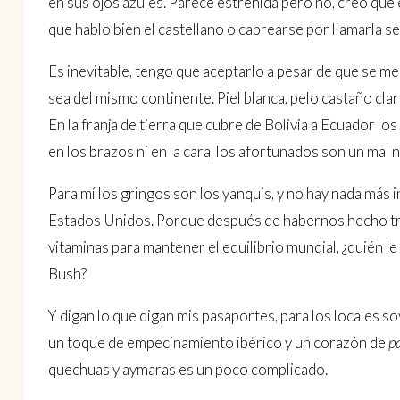
en sus ojos azules. Parece estreñida pero no, creo que 
que hablo bien el castellano o cabrearse por llamarla s
Es inevitable, tengo que aceptarlo a pesar de que se me
sea del mismo continente. Piel blanca, pelo castaño claro 
En la franja de tierra que cubre de Bolivia a Ecuador
en los brazos ni en la cara, los afortunados son un mal 
Para mí los gringos son los yanquis, y no hay nada más i
Estados Unidos. Porque después de habernos hecho tr
vitaminas para mantener el equilibrio mundial, ¿quién le
Bush?
Y digan lo que digan mis pasaportes, para los locales 
un toque de empecinamiento ibérico y un corazón de
p
quechuas y aymaras es un poco complicado.