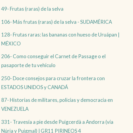
49- Frutas (raras) de la selva
106- Más frutas (raras) de la selva - SUDAMÉRICA
128- Frutas raras: las bananas con hueso de Uruápan |
MÉXICO
206- Como conseguir el Carnet de Passage o el
pasaporte de tu vehículo
250- Doce consejos para cruzar la frontera con
ESTADOS UNIDOS y CANADÁ
87- Historias de militares, policías y democracia en
VENEZUELA
331- Travesía a pie desde Puigcerdà a Andorra (vía
Núria y Puigmal) | GR11 PIRINEOS 4