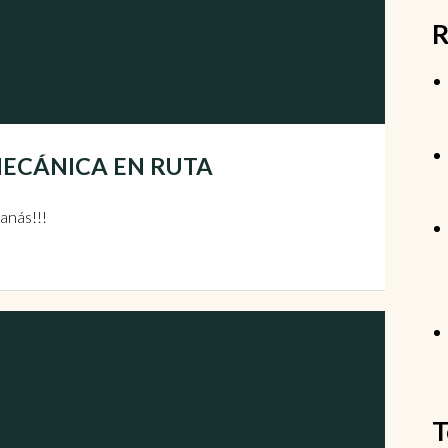
R
| MECÁNICA EN RUTA
anás!!!
T