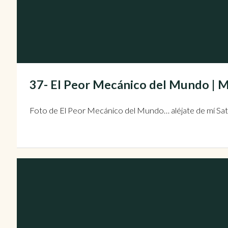
37- El Peor Mecánico del Mundo 
Foto de El Peor Mecánico del Mundo… aléjate de mí Sat