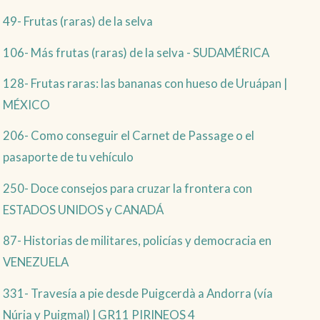
49- Frutas (raras) de la selva
106- Más frutas (raras) de la selva - SUDAMÉRICA
128- Frutas raras: las bananas con hueso de Uruápan |
MÉXICO
206- Como conseguir el Carnet de Passage o el
pasaporte de tu vehículo
250- Doce consejos para cruzar la frontera con
ESTADOS UNIDOS y CANADÁ
87- Historias de militares, policías y democracia en
VENEZUELA
331- Travesía a pie desde Puigcerdà a Andorra (vía
Núria y Puigmal) | GR11 PIRINEOS 4