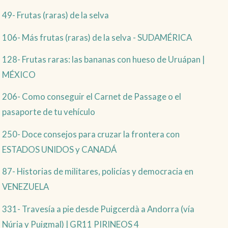
49- Frutas (raras) de la selva
106- Más frutas (raras) de la selva - SUDAMÉRICA
128- Frutas raras: las bananas con hueso de Uruápan |
MÉXICO
206- Como conseguir el Carnet de Passage o el
pasaporte de tu vehículo
250- Doce consejos para cruzar la frontera con
ESTADOS UNIDOS y CANADÁ
87- Historias de militares, policías y democracia en
VENEZUELA
331- Travesía a pie desde Puigcerdà a Andorra (vía
Núria y Puigmal) | GR11 PIRINEOS 4