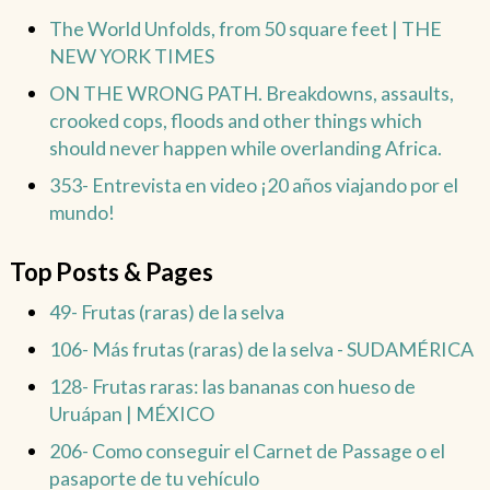
The World Unfolds, from 50 square feet | THE
NEW YORK TIMES
ON THE WRONG PATH. Breakdowns, assaults,
crooked cops, floods and other things which
should never happen while overlanding Africa.
353- Entrevista en video ¡20 años viajando por el
mundo!
Top Posts & Pages
49- Frutas (raras) de la selva
106- Más frutas (raras) de la selva - SUDAMÉRICA
128- Frutas raras: las bananas con hueso de
Uruápan | MÉXICO
206- Como conseguir el Carnet de Passage o el
pasaporte de tu vehículo