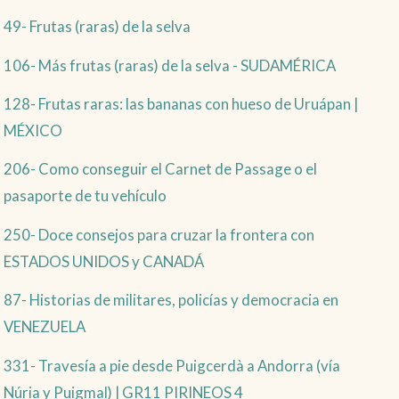
49- Frutas (raras) de la selva
106- Más frutas (raras) de la selva - SUDAMÉRICA
128- Frutas raras: las bananas con hueso de Uruápan |
MÉXICO
206- Como conseguir el Carnet de Passage o el
pasaporte de tu vehículo
250- Doce consejos para cruzar la frontera con
ESTADOS UNIDOS y CANADÁ
87- Historias de militares, policías y democracia en
VENEZUELA
331- Travesía a pie desde Puigcerdà a Andorra (vía
Núria y Puigmal) | GR11 PIRINEOS 4