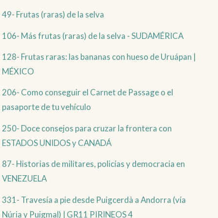
49- Frutas (raras) de la selva
106- Más frutas (raras) de la selva - SUDAMÉRICA
128- Frutas raras: las bananas con hueso de Uruápan |
MÉXICO
206- Como conseguir el Carnet de Passage o el
pasaporte de tu vehículo
250- Doce consejos para cruzar la frontera con
ESTADOS UNIDOS y CANADÁ
87- Historias de militares, policías y democracia en
VENEZUELA
331- Travesía a pie desde Puigcerdà a Andorra (vía
Núria y Puigmal) | GR11 PIRINEOS 4