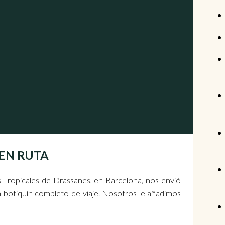
D EN RUTA
 Tropicales de Drassanes, en Barcelona, nos envió
n botiquín completo de viaje. Nosotros le añadimos