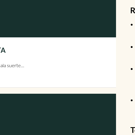
R
TA
mala suerte…
T