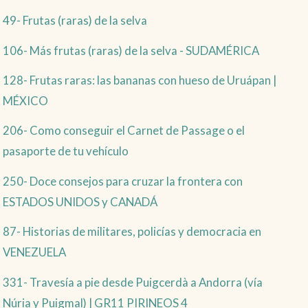
49- Frutas (raras) de la selva
106- Más frutas (raras) de la selva - SUDAMÉRICA
128- Frutas raras: las bananas con hueso de Uruápan |
MÉXICO
206- Como conseguir el Carnet de Passage o el
pasaporte de tu vehículo
250- Doce consejos para cruzar la frontera con
ESTADOS UNIDOS y CANADÁ
87- Historias de militares, policías y democracia en
VENEZUELA
331- Travesía a pie desde Puigcerdà a Andorra (vía
Núria y Puigmal) | GR11 PIRINEOS 4