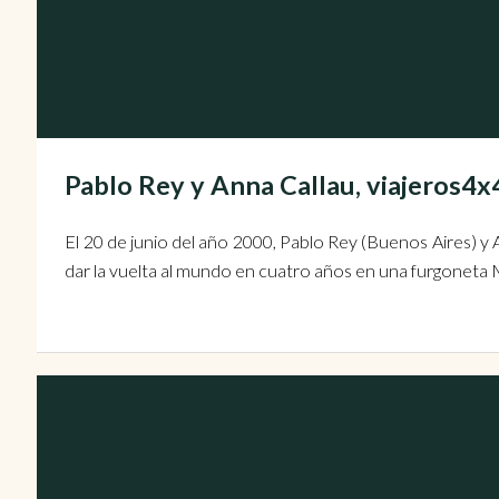
Pablo Rey y Anna Callau, viajeros
El 20 de junio del año 2000, Pablo Rey (Buenos Aires) y
dar la vuelta al mundo en cuatro años en una furgoneta