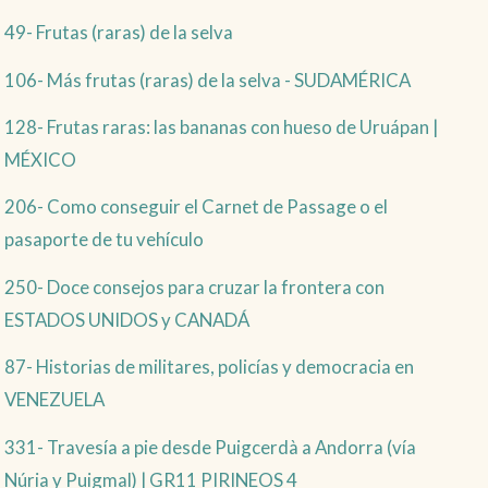
49- Frutas (raras) de la selva
106- Más frutas (raras) de la selva - SUDAMÉRICA
128- Frutas raras: las bananas con hueso de Uruápan |
MÉXICO
206- Como conseguir el Carnet de Passage o el
pasaporte de tu vehículo
250- Doce consejos para cruzar la frontera con
ESTADOS UNIDOS y CANADÁ
87- Historias de militares, policías y democracia en
VENEZUELA
331- Travesía a pie desde Puigcerdà a Andorra (vía
Núria y Puigmal) | GR11 PIRINEOS 4