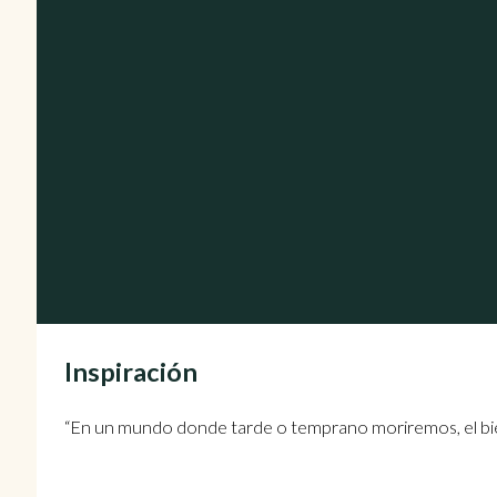
Inspiración
“En un mundo donde tarde o temprano moriremos, el bien 