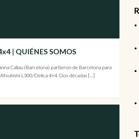
R
4x4x4 | QUIÉNES SOMOS
 Anna Callau (Barcelona) partieron de Barcelona para
 Mitsubishi L300/Delica 4×4. Dos décadas […]
T