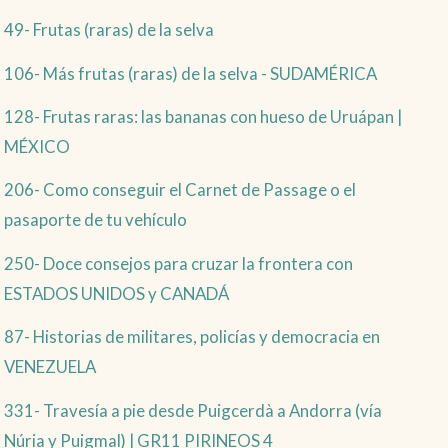
49- Frutas (raras) de la selva
106- Más frutas (raras) de la selva - SUDAMÉRICA
128- Frutas raras: las bananas con hueso de Uruápan |
MÉXICO
206- Como conseguir el Carnet de Passage o el
pasaporte de tu vehículo
250- Doce consejos para cruzar la frontera con
ESTADOS UNIDOS y CANADÁ
87- Historias de militares, policías y democracia en
VENEZUELA
331- Travesía a pie desde Puigcerdà a Andorra (vía
Núria y Puigmal) | GR11 PIRINEOS 4