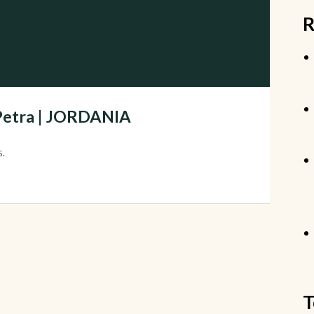
R
 Petra | JORDANIA
s.
T