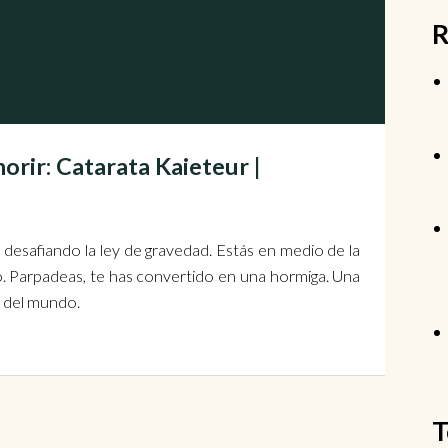
R
orir: Catarata Kaieteur |
 desafiando la ley de gravedad. Estás en medio de la
ío. Parpadeas, te has convertido en una hormiga. Una
a del mundo.
T