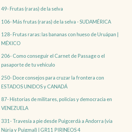
49- Frutas (raras) de la selva
106- Más frutas (raras) de la selva - SUDAMÉRICA
128- Frutas raras: las bananas con hueso de Uruápan |
MÉXICO
206- Como conseguir el Carnet de Passage o el
pasaporte de tu vehículo
250- Doce consejos para cruzar la frontera con
ESTADOS UNIDOS y CANADÁ
87- Historias de militares, policías y democracia en
VENEZUELA
331- Travesía a pie desde Puigcerdà a Andorra (vía
Núria y Puigmal) | GR11 PIRINEOS 4