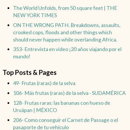
The World Unfolds, from 50 square feet | THE
NEW YORK TIMES
ON THE WRONG PATH. Breakdowns, assaults,
crooked cops, floods and other things which
should never happen while overlanding Africa.
353- Entrevista en video ¡20 años viajando por el
mundo!
Top Posts & Pages
49- Frutas (raras) de la selva
106- Más frutas (raras) de la selva - SUDAMÉRICA
128- Frutas raras: las bananas con hueso de
Uruápan | MÉXICO
206- Como conseguir el Carnet de Passage o el
pasaporte de tu vehículo