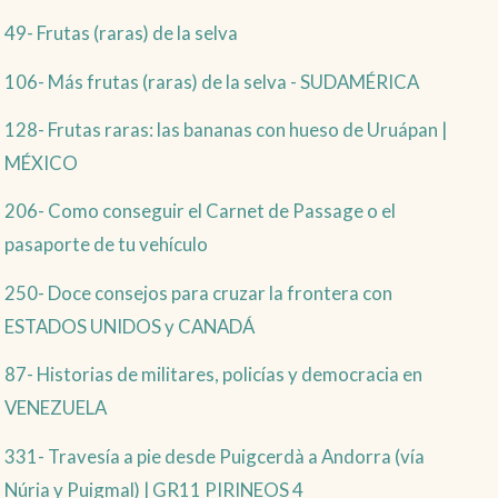
49- Frutas (raras) de la selva
106- Más frutas (raras) de la selva - SUDAMÉRICA
128- Frutas raras: las bananas con hueso de Uruápan |
MÉXICO
206- Como conseguir el Carnet de Passage o el
pasaporte de tu vehículo
250- Doce consejos para cruzar la frontera con
ESTADOS UNIDOS y CANADÁ
87- Historias de militares, policías y democracia en
VENEZUELA
331- Travesía a pie desde Puigcerdà a Andorra (vía
Núria y Puigmal) | GR11 PIRINEOS 4