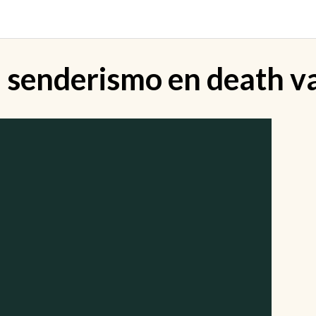
:
senderismo en death va