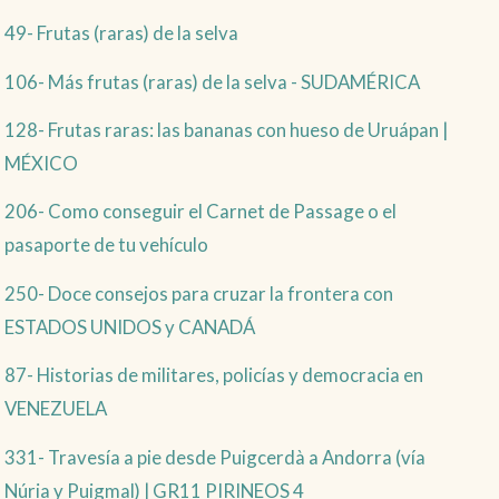
49- Frutas (raras) de la selva
106- Más frutas (raras) de la selva - SUDAMÉRICA
128- Frutas raras: las bananas con hueso de Uruápan |
MÉXICO
206- Como conseguir el Carnet de Passage o el
pasaporte de tu vehículo
250- Doce consejos para cruzar la frontera con
ESTADOS UNIDOS y CANADÁ
87- Historias de militares, policías y democracia en
VENEZUELA
331- Travesía a pie desde Puigcerdà a Andorra (vía
Núria y Puigmal) | GR11 PIRINEOS 4