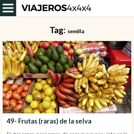
Tag:
semilla
49- Frutas (raras) de la selva