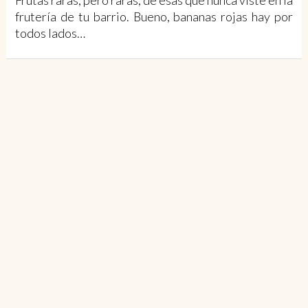
Frutas raras, pero raras, de esas que nunca viste en la
frutería de tu barrio. Bueno, bananas rojas hay por
todos lados…