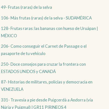
49- Frutas (raras) de la selva
106- Más frutas (raras) de la selva - SUDAMÉRICA
128- Frutas raras: las bananas con hueso de Uruápan |
MÉXICO
206- Como conseguir el Carnet de Passage o el
pasaporte de tu vehículo
250- Doce consejos para cruzar la frontera con
ESTADOS UNIDOS y CANADÁ
87- Historias de militares, policías y democracia en
VENEZUELA
331- Travesía a pie desde Puigcerdà a Andorra (vía
Núria y Puigmal) | GR11 PIRINEOS 4