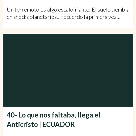
Un terremoto es algo escalofriante. El suelo tiembla
en shocks planetarios… recuerdo la primera vez…
40- Lo que nos faltaba, llega el
Anticristo | ECUADOR