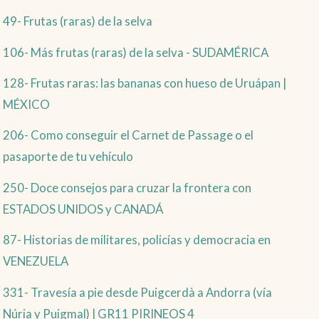
49- Frutas (raras) de la selva
106- Más frutas (raras) de la selva - SUDAMÉRICA
128- Frutas raras: las bananas con hueso de Uruápan |
MÉXICO
206- Como conseguir el Carnet de Passage o el
pasaporte de tu vehículo
250- Doce consejos para cruzar la frontera con
ESTADOS UNIDOS y CANADÁ
87- Historias de militares, policías y democracia en
VENEZUELA
331- Travesía a pie desde Puigcerdà a Andorra (vía
Núria y Puigmal) | GR11 PIRINEOS 4