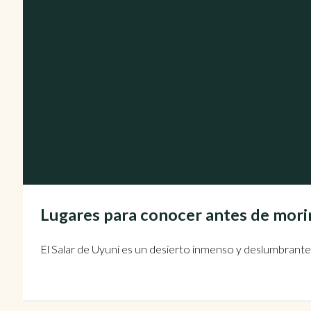
Lugares para conocer antes de morir
El Salar de Uyuni es un desierto inmenso y deslumbrante q