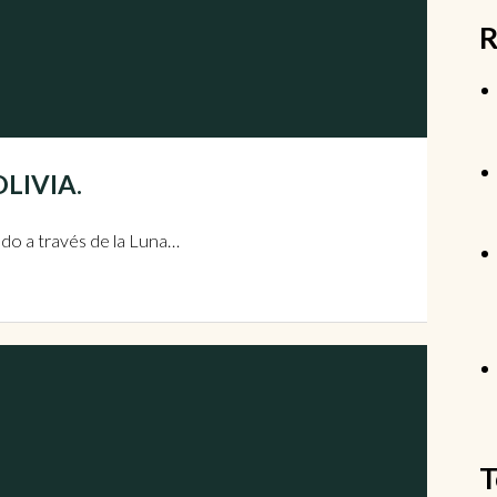
R
OLIVIA.
ndo a través de la Luna…
T