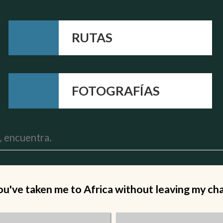
RUTAS
FOTOGRAFÍAS
ou've taken me to Africa without leaving my chai