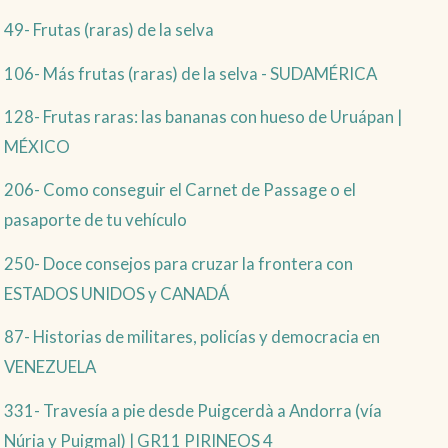
49- Frutas (raras) de la selva
106- Más frutas (raras) de la selva - SUDAMÉRICA
128- Frutas raras: las bananas con hueso de Uruápan |
MÉXICO
206- Como conseguir el Carnet de Passage o el
pasaporte de tu vehículo
250- Doce consejos para cruzar la frontera con
ESTADOS UNIDOS y CANADÁ
87- Historias de militares, policías y democracia en
VENEZUELA
331- Travesía a pie desde Puigcerdà a Andorra (vía
Núria y Puigmal) | GR11 PIRINEOS 4