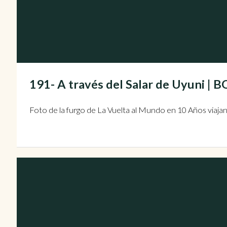
191- A través del Salar de Uyuni | B
Foto de la furgo de La Vuelta al Mundo en 10 Años viaja