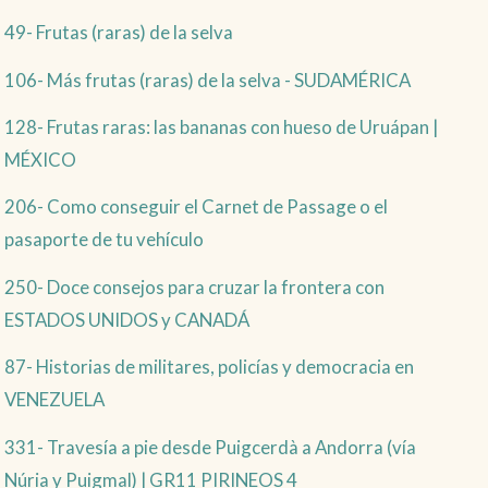
49- Frutas (raras) de la selva
106- Más frutas (raras) de la selva - SUDAMÉRICA
128- Frutas raras: las bananas con hueso de Uruápan |
MÉXICO
206- Como conseguir el Carnet de Passage o el
pasaporte de tu vehículo
250- Doce consejos para cruzar la frontera con
ESTADOS UNIDOS y CANADÁ
87- Historias de militares, policías y democracia en
VENEZUELA
331- Travesía a pie desde Puigcerdà a Andorra (vía
Núria y Puigmal) | GR11 PIRINEOS 4