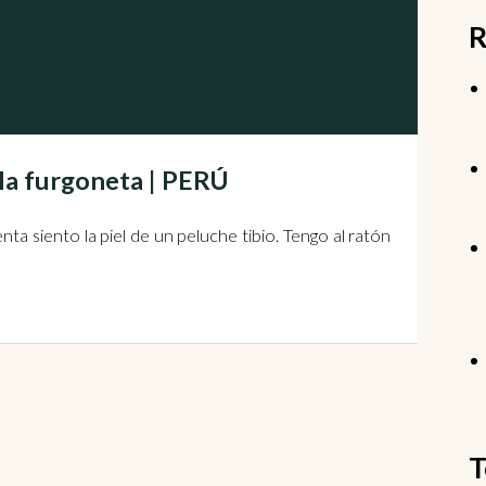
R
 la furgoneta | PERÚ
ta siento la piel de un peluche tibio. Tengo al ratón
T