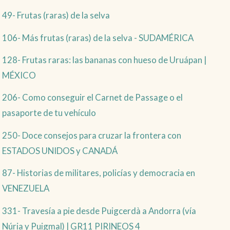
49- Frutas (raras) de la selva
106- Más frutas (raras) de la selva - SUDAMÉRICA
128- Frutas raras: las bananas con hueso de Uruápan |
MÉXICO
206- Como conseguir el Carnet de Passage o el
pasaporte de tu vehículo
250- Doce consejos para cruzar la frontera con
ESTADOS UNIDOS y CANADÁ
87- Historias de militares, policías y democracia en
VENEZUELA
331- Travesía a pie desde Puigcerdà a Andorra (vía
Núria y Puigmal) | GR11 PIRINEOS 4