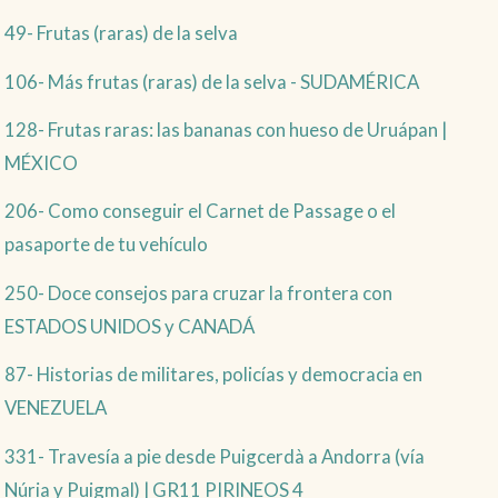
49- Frutas (raras) de la selva
106- Más frutas (raras) de la selva - SUDAMÉRICA
128- Frutas raras: las bananas con hueso de Uruápan |
MÉXICO
206- Como conseguir el Carnet de Passage o el
pasaporte de tu vehículo
250- Doce consejos para cruzar la frontera con
ESTADOS UNIDOS y CANADÁ
87- Historias de militares, policías y democracia en
VENEZUELA
331- Travesía a pie desde Puigcerdà a Andorra (vía
Núria y Puigmal) | GR11 PIRINEOS 4