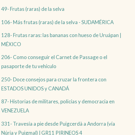
49- Frutas (raras) de la selva
106- Más frutas (raras) de la selva - SUDAMÉRICA
128- Frutas raras: las bananas con hueso de Uruápan |
MÉXICO
206- Como conseguir el Carnet de Passage o el
pasaporte de tu vehículo
250- Doce consejos para cruzar la frontera con
ESTADOS UNIDOS y CANADÁ
87- Historias de militares, policías y democracia en
VENEZUELA
331- Travesía a pie desde Puigcerdà a Andorra (vía
Núria y Puigmal) | GR11 PIRINEOS 4