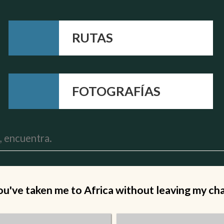
RUTAS
FOTOGRAFÍAS
ou've taken me to Africa without leaving my chai