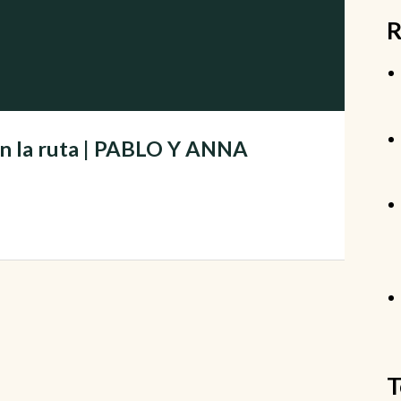
R
en la ruta | PABLO Y ANNA
T