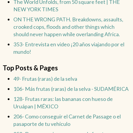
The World Unfolds, from 50 square feet | THE
NEW YORK TIMES
ON THE WRONG PATH. Breakdowns, assaults,
crooked cops, floods and other things which
should never happen while overlanding Africa.
353- Entrevista en video ¡20 años viajando por el
mundo!
Top Posts & Pages
49- Frutas (raras) de la selva
106- Más frutas (raras) de la selva - SUDAMÉRICA
128- Frutas raras: las bananas con hueso de
Uruápan | MÉXICO
206- Como conseguir el Carnet de Passage o el
pasaporte de tu vehículo