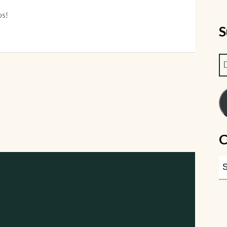
os!
S
C