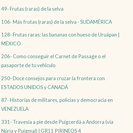
49- Frutas (raras) de la selva
106- Más frutas (raras) de la selva - SUDAMÉRICA
128- Frutas raras: las bananas con hueso de Uruápan |
MÉXICO
206- Como conseguir el Carnet de Passage o el
pasaporte de tu vehículo
250- Doce consejos para cruzar la frontera con
ESTADOS UNIDOS y CANADÁ
87- Historias de militares, policías y democracia en
VENEZUELA
331- Travesía a pie desde Puigcerdà a Andorra (vía
Núria y Puigmal) | GR11 PIRINEOS 4