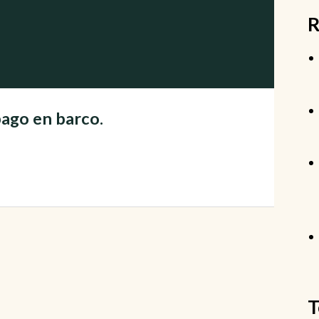
R
ago en barco.
T