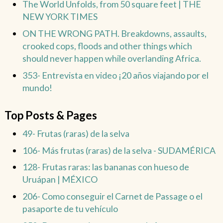
The World Unfolds, from 50 square feet | THE
NEW YORK TIMES
ON THE WRONG PATH. Breakdowns, assaults,
crooked cops, floods and other things which
should never happen while overlanding Africa.
353- Entrevista en video ¡20 años viajando por el
mundo!
Top Posts & Pages
49- Frutas (raras) de la selva
106- Más frutas (raras) de la selva - SUDAMÉRICA
128- Frutas raras: las bananas con hueso de
Uruápan | MÉXICO
206- Como conseguir el Carnet de Passage o el
pasaporte de tu vehículo