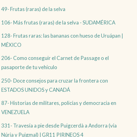
49- Frutas (raras) de la selva
106- Más frutas (raras) de la selva - SUDAMÉRICA
128- Frutas raras: las bananas con hueso de Uruápan |
MÉXICO
206- Como conseguir el Carnet de Passage o el
pasaporte de tu vehículo
250- Doce consejos para cruzar la frontera con
ESTADOS UNIDOS y CANADÁ
87- Historias de militares, policías y democracia en
VENEZUELA
331- Travesía a pie desde Puigcerdà a Andorra (vía
Núria y Puigmal) | GR11 PIRINEOS 4