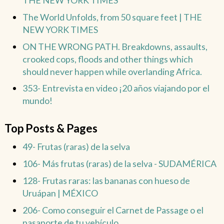
The World Unfolds, from 50 square feet | THE
NEW YORK TIMES
ON THE WRONG PATH. Breakdowns, assaults,
crooked cops, floods and other things which
should never happen while overlanding Africa.
353- Entrevista en video ¡20 años viajando por el
mundo!
Top Posts & Pages
49- Frutas (raras) de la selva
106- Más frutas (raras) de la selva - SUDAMÉRICA
128- Frutas raras: las bananas con hueso de
Uruápan | MÉXICO
206- Como conseguir el Carnet de Passage o el
pasaporte de tu vehículo