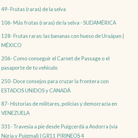
49- Frutas (raras) de la selva
106- Más frutas (raras) de la selva - SUDAMÉRICA
128- Frutas raras: las bananas con hueso de Uruápan |
MÉXICO
206- Como conseguir el Carnet de Passage o el
pasaporte de tu vehículo
250- Doce consejos para cruzar la frontera con
ESTADOS UNIDOS y CANADÁ
87- Historias de militares, policías y democracia en
VENEZUELA
331- Travesía a pie desde Puigcerdà a Andorra (vía
Núria y Puigmal) | GR11 PIRINEOS 4