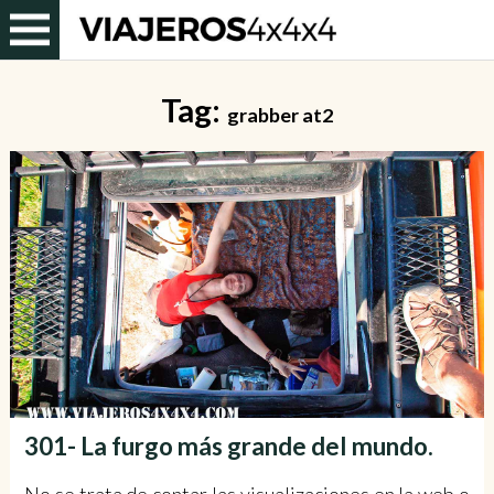
Tag:
grabber at2
301- La furgo más grande del mundo.