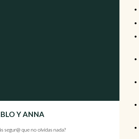
| PABLO Y ANNA
stás segur@ que no olvidas nada?