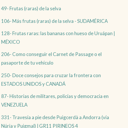
49- Frutas (raras) de la selva
106- Más frutas (raras) de la selva - SUDAMÉRICA
128- Frutas raras: las bananas con hueso de Uruápan |
MÉXICO
206- Como conseguir el Carnet de Passage o el
pasaporte de tu vehículo
250- Doce consejos para cruzar la frontera con
ESTADOS UNIDOS y CANADÁ
87- Historias de militares, policías y democracia en
VENEZUELA
331- Travesía a pie desde Puigcerdà a Andorra (vía
Núria y Puigmal) | GR11 PIRINEOS 4