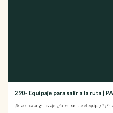
290- Equipaje para salir a la ruta 
¡Se acerca un gran viaje! ¿Ya preparaste el equipaje? ¿E