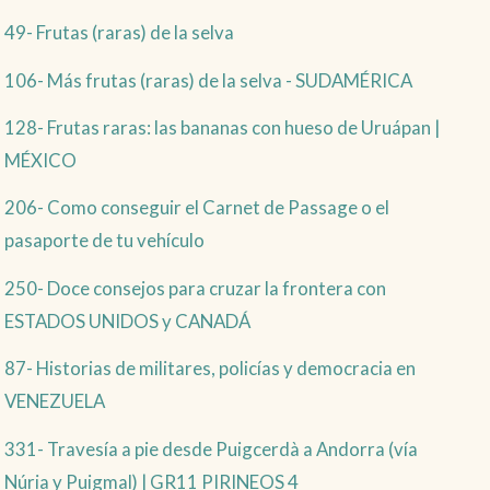
49- Frutas (raras) de la selva
106- Más frutas (raras) de la selva - SUDAMÉRICA
128- Frutas raras: las bananas con hueso de Uruápan |
MÉXICO
206- Como conseguir el Carnet de Passage o el
pasaporte de tu vehículo
250- Doce consejos para cruzar la frontera con
ESTADOS UNIDOS y CANADÁ
87- Historias de militares, policías y democracia en
VENEZUELA
331- Travesía a pie desde Puigcerdà a Andorra (vía
Núria y Puigmal) | GR11 PIRINEOS 4