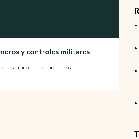
R
meros y controles militares
s tener a mano unos dólares falsos.
T