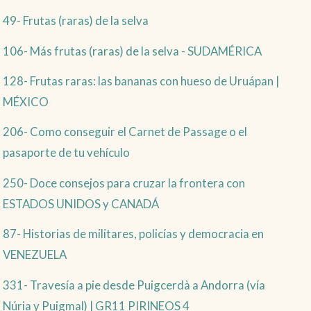
49- Frutas (raras) de la selva
106- Más frutas (raras) de la selva - SUDAMÉRICA
128- Frutas raras: las bananas con hueso de Uruápan |
MÉXICO
206- Como conseguir el Carnet de Passage o el
pasaporte de tu vehículo
250- Doce consejos para cruzar la frontera con
ESTADOS UNIDOS y CANADÁ
87- Historias de militares, policías y democracia en
VENEZUELA
331- Travesía a pie desde Puigcerdà a Andorra (vía
Núria y Puigmal) | GR11 PIRINEOS 4