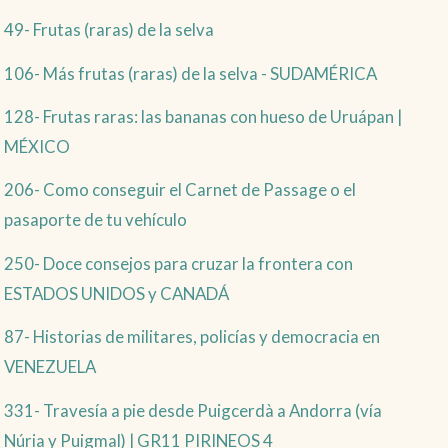
49- Frutas (raras) de la selva
106- Más frutas (raras) de la selva - SUDAMÉRICA
128- Frutas raras: las bananas con hueso de Uruápan |
MÉXICO
206- Como conseguir el Carnet de Passage o el
pasaporte de tu vehículo
250- Doce consejos para cruzar la frontera con
ESTADOS UNIDOS y CANADÁ
87- Historias de militares, policías y democracia en
VENEZUELA
331- Travesía a pie desde Puigcerdà a Andorra (vía
Núria y Puigmal) | GR11 PIRINEOS 4