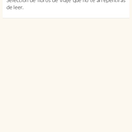
Selección de libros de viaje que no te arrepentirás
de leer.