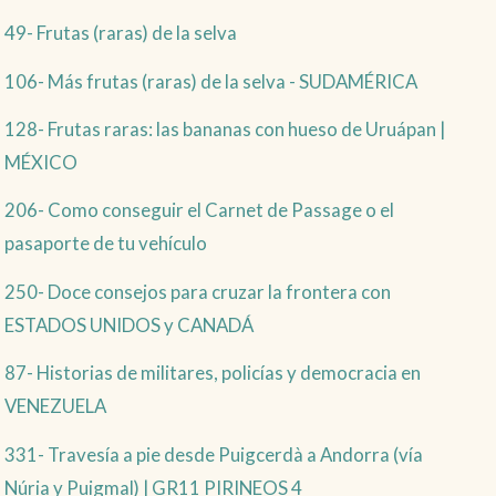
49- Frutas (raras) de la selva
106- Más frutas (raras) de la selva - SUDAMÉRICA
128- Frutas raras: las bananas con hueso de Uruápan |
MÉXICO
206- Como conseguir el Carnet de Passage o el
pasaporte de tu vehículo
250- Doce consejos para cruzar la frontera con
ESTADOS UNIDOS y CANADÁ
87- Historias de militares, policías y democracia en
VENEZUELA
331- Travesía a pie desde Puigcerdà a Andorra (vía
Núria y Puigmal) | GR11 PIRINEOS 4