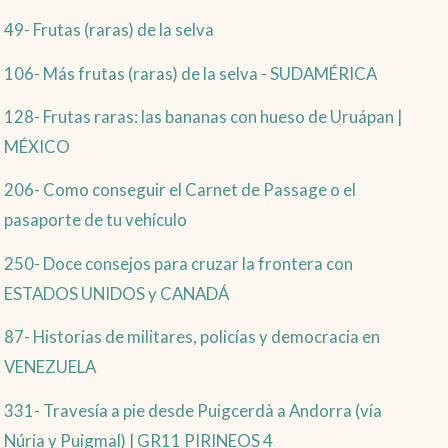
49- Frutas (raras) de la selva
106- Más frutas (raras) de la selva - SUDAMÉRICA
128- Frutas raras: las bananas con hueso de Uruápan |
MÉXICO
206- Como conseguir el Carnet de Passage o el
pasaporte de tu vehículo
250- Doce consejos para cruzar la frontera con
ESTADOS UNIDOS y CANADÁ
87- Historias de militares, policías y democracia en
VENEZUELA
331- Travesía a pie desde Puigcerdà a Andorra (vía
Núria y Puigmal) | GR11 PIRINEOS 4