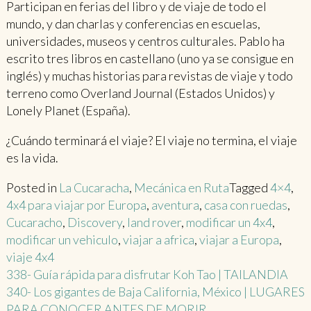
Participan en ferias del libro y de viaje de todo el
mundo, y dan charlas y conferencias en escuelas,
universidades, museos y centros culturales. Pablo ha
escrito tres libros en castellano (uno ya se consigue en
inglés) y muchas historias para revistas de viaje y todo
terreno como Overland Journal (Estados Unidos) y
Lonely Planet (España).
¿Cuándo terminará el viaje? El viaje no termina, el viaje
es la vida.
Posted in
La Cucaracha
,
Mecánica en Ruta
Tagged
4×4
,
4x4 para viajar por Europa
,
aventura
,
casa con ruedas
,
Cucaracho
,
Discovery
,
land rover
,
modificar un 4x4
,
modificar un vehiculo
,
viajar a africa
,
viajar a Europa
,
viaje 4x4
Post
338- Guía rápida para disfrutar Koh Tao | TAILANDIA
340- Los gigantes de Baja California, México | LUGARES
navigation
PARA CONOCER ANTES DE MORIR