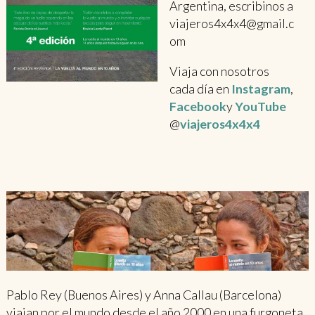
Argentina, escribinos a
viajeros4x4x4@gmail.c
om
Viaja con nosotros
cada día en
Instagram
,
Facebook
y
YouTube
@
viajeros4x4x4
Pablo Rey (Buenos Aires) y Anna Callau (Barcelona)
viajan por el mundo desde el año 2000 en una furgoneta