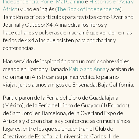
Independencia
,
Por el Mal Camino
e
Historias en Asia y
África
) y uno en inglés (
The Book of Independence
).
También escribe artículos para revistas como Overland
Journal y OutdoorX4. Anna edita los libros y
hace collares y pulseras de macramé que venden en las
ferias de 4×4 a las que asisten para dar charlar y
conferencias.
Han servido de inspiración para un comic sobre viajes
creado en Boston y llamado
Pablo and Anna
y acaban de
reformar un Airstream su primer vehículo para no
viajar, junto a unos amigos de Ensenada, Baja California.
Participaron de la Feria del Libro de Guadalajara
(México), de la Feria del Libro de Guayaquil (Ecuador),
de Sant Jordi en Barcelona, de la Overland Expo de
Arizona y dieron charlas y conferencias en muchísimos
lugares, entre los que se encuentran el Club de
Creativos de España, la Universidad Carlos III de