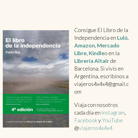
Consigue El Libro de la
Independencia en
Lulú
,
Amazon
,
Mercado
Libre
,
Kindle
o en la
Librería Altaïr
de
Barcelona. Si vivís en
Argentina, escribinos a
viajeros4x4x4@gmail.c
om
Viaja con nosotros
cada día en
Instagram
,
Facebook
y
YouTube
@
viajeros4x4x4