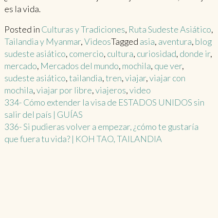
es la vida.
Posted in
Culturas y Tradiciones
,
Ruta Sudeste Asiático
,
Tailandia y Myanmar
,
Videos
Tagged
asia
,
aventura
,
blog
sudeste asiático
,
comercio
,
cultura
,
curiosidad
,
donde ir
,
mercado
,
Mercados del mundo
,
mochila
,
que ver
,
sudeste asiático
,
tailandia
,
tren
,
viajar
,
viajar con
mochila
,
viajar por libre
,
viajeros
,
video
Post
334- Cómo extender la visa de ESTADOS UNIDOS sin
salir del país | GUÍAS
navigation
336- Si pudieras volver a empezar, ¿cómo te gustaría
que fuera tu vida? | KOH TAO, TAILANDIA