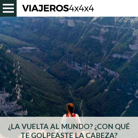
¿LA VUELTA AL MUNDO? ¿CON QUÉ
TE GOLPEASTE LA CABEZA?